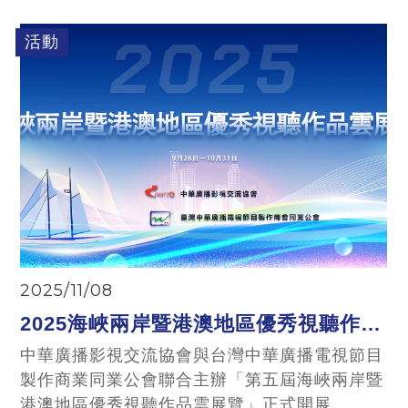
次首站～八里13行博物館 本次活動行程：漫步
八里左岸步道→芭達雅原民音樂餐廳慶生→搭乘
活動
藍色公路渡輪前往淡水→優游淡水老街→漁人碼
頭情人橋觀賞淡水暮色→賦歸
2025/11/08
2025海峽兩岸暨港澳地區優秀視聽作品
雲展覽開展
中華廣播影視交流協會與台灣中華廣播電視節目
製作商業同業公會聯合主辦「第五屆海峽兩岸暨
港澳地區優秀視聽作品雲展覽」正式開展。 來