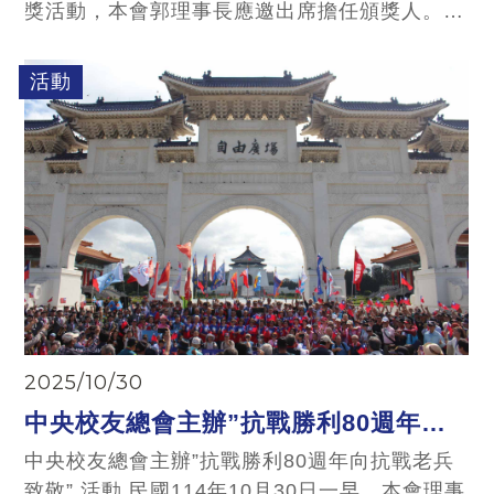
獎活動，本會郭理事長應邀出席擔任頒獎人。
自 2022 年創生基金會首屆舉辦以來，一路獲得
各界的支持，近四年來，每一場記者會活動及頒
活動
獎典禮，理事長都親自蒞臨出席，給予青年朋友
莫大的鼓勵與肯定。主辦單位特別讚許：今天第
四屆的競賽，能持續推動、成長，理事長與協會
的支持堪稱行動最佳表現的典範。
2025/10/30
中央校友總會主辦”抗戰勝利80週年向
抗戰老兵致敬” 活動
中央校友總會主辦”抗戰勝利80週年向抗戰老兵
致敬” 活動 民國114年10月30日一早，本會理事