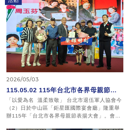
活動
斷，洋溢著濃濃的人情味與溫馨情誼。
2026/05/03
115.05.02 115年台北市各界母親節表
揚大會
「以愛為名 溫柔致敬」 台北市退伍軍人協會今
（2）日於中山區「鉅星匯國際宴會廳」隆重舉
辦115年「台北市各界母親節表揚大會」。會場
洋溢著溫暖與感動，笑容與淚光交織，來自各界