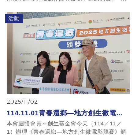
自海峽兩岸暨港澳地區的182家視聽機構和個人
報名參展。展映分為紀錄片、動畫片、短視頻和
活動
微短劇4個板塊。海峽兩岸暨港澳地區30多家支
持單位組成傳播矩陣，共同推展視聽產業的交流
合作。
2025/11/02
114.11.01青春還鄉—地方創生微電影
競賽頒獎活動
本會團體會員～創生基金會今天（114／11／
1）辦理《青春還鄉—地方創生微電影競賽》頒