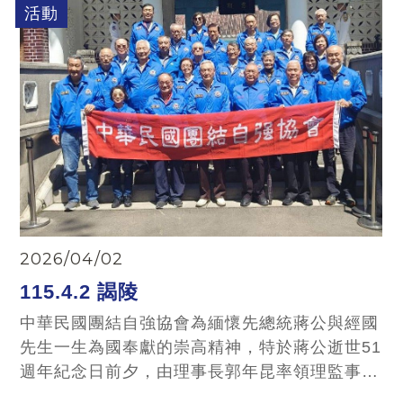
的貴賓齊聚一堂，在一片掌聲與祝福中，共同向
活動
長年默默付出的母親們，致上最深的敬意。
2026/04/02
115.4.2 謁陵
中華民國團結自強協會為緬懷先總統蔣公與經國
先生一生為國奉獻的崇高精神，特於蔣公逝世51
週年紀念日前夕，由理事長郭年昆率領理監事代
表一行28人，於今（2）日懷著無比崇敬與追思