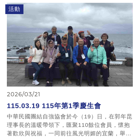
之情前往謁陵。氣氛莊嚴肅穆，全體人員整齊列
活動
隊，向兩位領導先賢致上最深切的敬意與無盡的
感念。
2026/03/21
115.03.19 115年第1季慶生會
中華民國團結自強協會於今（19）日，在郭年昆
理事長的溫暖帶領下，匯聚110餘位會員，懷抱
著歡欣與祝福，一同前往風光明媚的宜蘭，舉辦