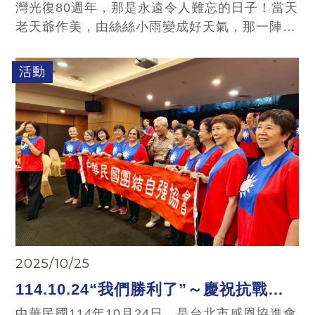
灣光復80週年，那是永遠令人難忘的日子！當天
老天爺作美，由絲絲小雨變成好天氣，那一陣陣
神奇的風！國旗迎風飄揚！我們聚集在80年前薄
海歡騰，慶祝台灣光復的中山堂前廣場前，再次
活動
唱著台灣光復紀念歌，真是令人動容，不分族
群，不論男女老幼，熱情奔放，熱力四射，手足
舞蹈，引吭高歌，就是在紀念抗戰勝利暨台灣光
復80週年 讀者回應：郝聖謌
2025/10/25
114.10.24“我們勝利了”～慶祝抗戰勝
利及台灣自日本殖民光復80週年‘’感恩
中華民國114年10月24日，是台北市感恩協進會