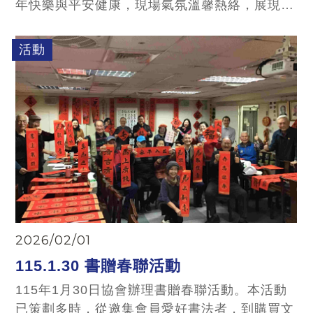
年快樂與平安健康，現場氣氛溫馨熱絡，展現團
結向心的精神。 活動中，理監事彼此拜年祝福
後，先由監事會召集人及副理事長分別致賀詞，
活動
期勉新的一年全體理監事持續攜手合作，在會務
推動上精進創新，並祝福大家身體健康、萬事順
遂。
2026/02/01
115.1.30 書贈春聯活動
115年1月30日協會辦理書贈春聯活動。本活動
已策劃多時，從邀集會員愛好書法者，到購買文