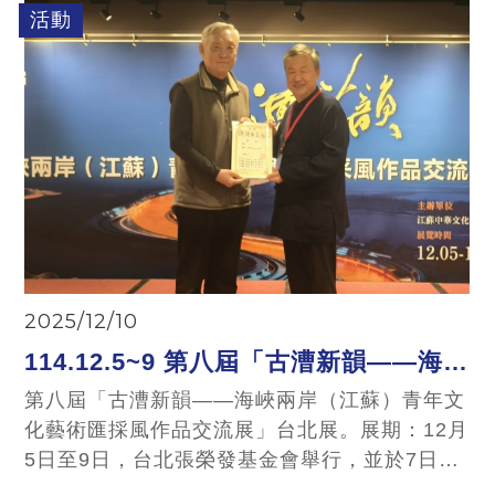
活動
2025/12/10
114.12.5~9 第八屆「古漕新韻——海峽
兩岸（江蘇）青年文化藝術匯採風作品
第八屆「古漕新韻——海峽兩岸（江蘇）青年文
化藝術匯採風作品交流展」台北展。展期：12月
交流展」台北展
5日至9日，台北張榮發基金會舉行，並於7日隆
重舉辦開幕典禮。本次展覽由江蘇中華文化學