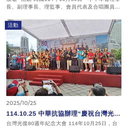
長、副理事長、理監事、會員代表及合唱團員就
到達中正紀念堂自由廣場牌樓，参加中央校友總
會主辦的「抗戰勝
活動
利80週年向抗戰老兵致敬」活動。
2025/10/25
114.10.25 中華抗協辦理“慶祝台灣光復
80週年活動”
台灣光復80週年紀念大會 114年10月25日，台