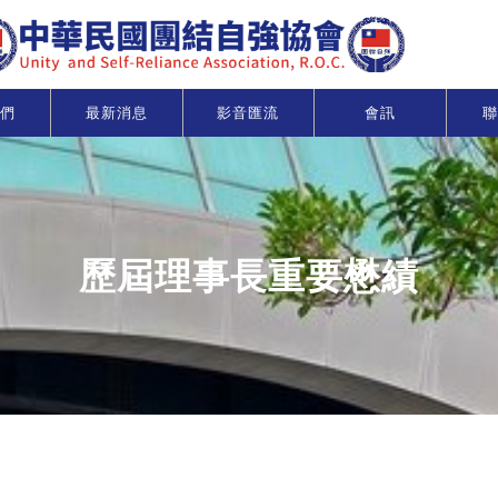
們
最新消息
影音匯流
會訊
聯
歷屆理事長重要懋績