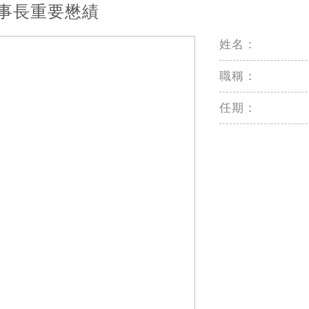
事長重要懋績
姓名：
職稱：
任期：