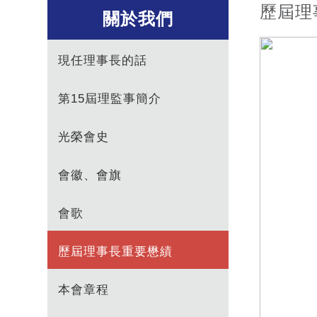
歷屆理
關於我們
現任理事長的話
第15屆理監事簡介
光榮會史
會徽、會旗
會歌
歷屆理事長重要懋績
本會章程