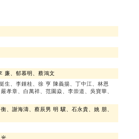
李 廉、郁慕明、蔡鴻文
挺生、李鍾桂、徐 亨 陳義揚、丁中江、林恩
 嚴孝章、白萬祥、范園焱、李崇道、吳寶華、
衡、謝海濤、蔡辰男 明 驥、石永貴、姚 朋、
 光