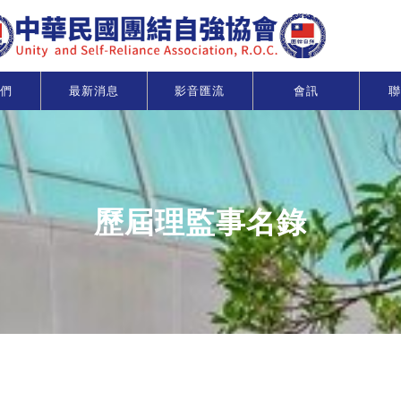
們
最新消息
影音匯流
會訊
聯
歷屆理監事名錄