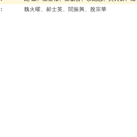
：
魏火曜、郝士英、閭振興、脫宗華