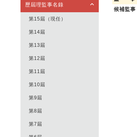
keyboard_arrow_up
歷屆理監事名錄
候補監事
第15屆（現任）
第14屆
第13屆
第12屆
第11屆
第10屆
第9屆
第8屆
第7屆