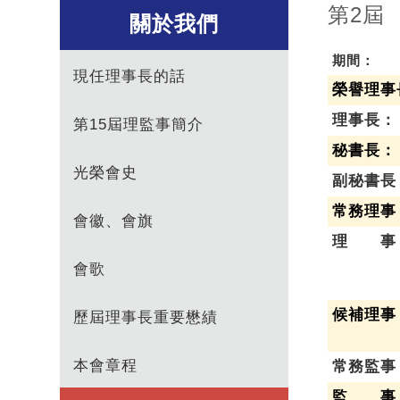
第2屆
關於我們
期間：
現任理事長的話
榮譽理事
理事長：
第15屆理監事簡介
秘書長：
光榮會史
副秘書長
常務理事
會徽、會旗
理 事
會歌
候補理事
歷屆理事長重要懋績
本會章程
常務監事
監 事