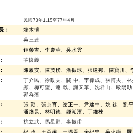
民國73年1.15至77年4月
長：
端木愷
吳三連
鍾榮吉、李慶華、吳水雲
：
莊懷義
：
陳履安、陳茂榜、潘振球、張建邦、陳寶川、
：
丁介民、徐政夫、關 中、李偉成、張博夫、林
顯、梅可望、連 戰、謝又華、沈君山、歐陽勛
郭為藩
：
張 勤、張京育、謝正一、尹建中、姚 鈦、劉平
潘煥昆、林明德、鍾湖濱、丁維棟
：
杭立武、馬星野、辜振甫
：
紀 政、王亞權、王惕吾、余紀忠、吳火獅、羅