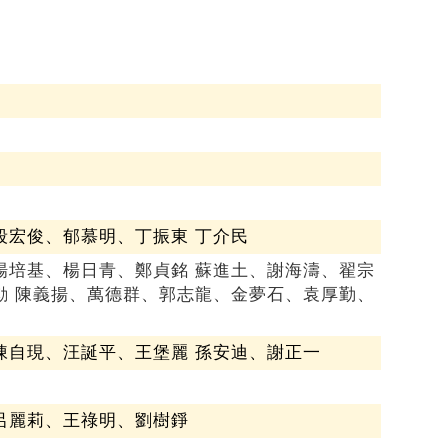
段宏俊、郁慕明、丁振東 丁介民
楊培基、楊日青、鄭貞銘 蘇進土、謝海濤、翟宗
勳 陳義揚、萬德群、郭志龍、金夢石、袁厚勤、
陳自現、汪誕平、王堡麗 孫安迪、謝正一
呂麗莉、王祿明、劉樹錚