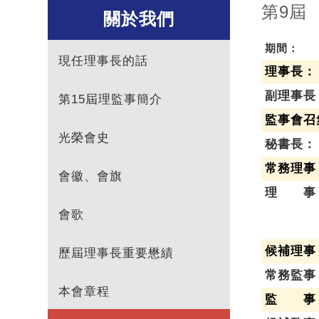
第9屆
關於我們
期間：
現任理事長的話
理事長：
副理事長
第15屆理監事簡介
監事會召
光榮會史
秘書長：
常務理事
會徽、會旗
理 事
會歌
候補理事
歷屆理事長重要懋績
常務監事
本會章程
監 事