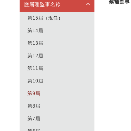
候補監事
keyboard_arrow_up
歷屆理監事名錄
第15屆（現任）
第14屆
第13屆
第12屆
第11屆
第10屆
第9屆
第8屆
第7屆