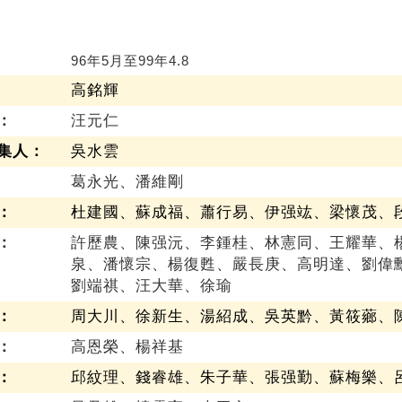
96年5月至99年4.8
高銘輝
：
汪元仁
集人：
吳水雲
葛永光、潘維剛
：
杜建國、蘇成福、蕭行易、伊强竑、梁懷茂、
：
許歷農、陳强沅、李鍾桂、林憲同、王耀華、
泉、潘懷宗、楊復甦、嚴長庚、高明達、劉偉
劉端祺、汪大華、徐瑜
：
周大川、徐新生、湯紹成、吳英黔、黃筱薌、
：
高恩榮、楊祥基
：
邱紋理、錢睿雄、朱子華、張强勤、蘇梅樂、