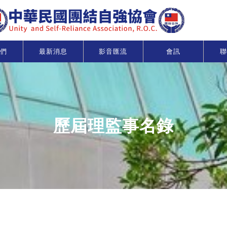
們
最新消息
影音匯流
會訊
聯
歷屆理監事名錄